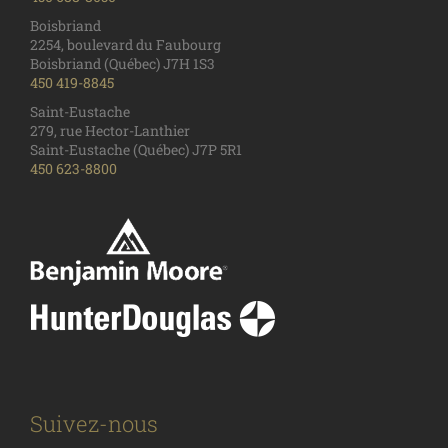
Boisbriand
2254, boulevard du Faubourg
Boisbriand (Québec) J7H 1S3
450 419-8845
Saint-Eustache
279, rue Hector-Lanthier
Saint-Eustache (Québec) J7P 5R1
450 623-8800
Suivez-nous