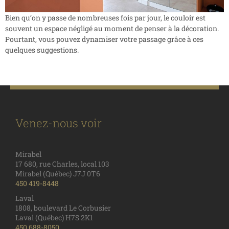
Bien qu’on y passe de nombreuses fois par jour, le couloir est
souvent un espace négligé au moment de penser à la décoration.
Pourtant, vous pouvez dynamiser votre passage grâce à ces
quelques suggestions.
Venez-nous voir
Mirabel
17 680, rue Charles, local 103
Mirabel (Québec) J7J 0T6
450 419-8448
Laval
1808, boulevard Le Corbusier
Laval (Québec) H7S 2K1
450 688-8050