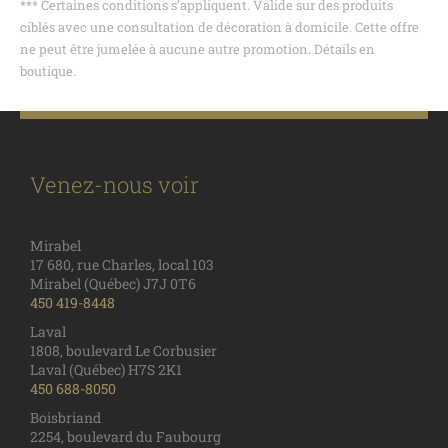
*** Certaines conditions s’appliquent. Valide sur des produits
ciblés avec une consultation de décoration à domicile. Cette offre
ne peut être jumelée à aucune autre promotion. Détails en
boutique.
Venez-nous voir
Mirabel
17 680, rue Charles, local 103
Mirabel (Québec) J7J 0T6
450 419-8448
Laval
1808, boulevard Le Corbusier
Laval (Québec) H7S 2K1
450 688-8050
Boisbriand
2254, boulevard du Faubourg