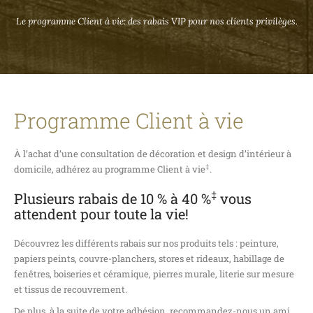
Le programme Client à vie: des rabais VIP pour nos clients privilèges.
Programme Client à vie
À l’achat d’une consultation de décoration et design d’intérieur à
‡
domicile, adhérez au programme Client à vie
.
‡
Plusieurs rabais de 10 % à 40 %
vous
attendent pour toute la vie!
Découvrez les différents rabais sur nos produits tels : peinture,
papiers peints, couvre-planchers, stores et rideaux, habillage de
fenêtres, boiseries et céramique, pierres murale, literie sur mesure
et tissus de recouvrement.
De plus, à la suite de votre adhésion, recommandez-nous un ami