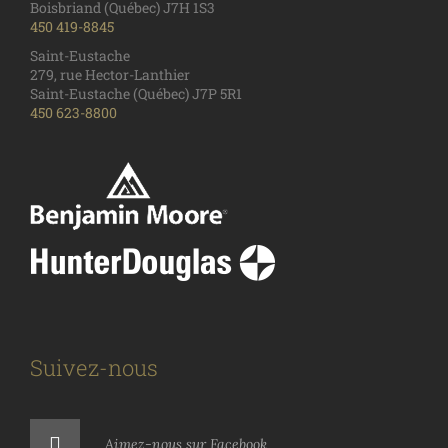
Boisbriand (Québec) J7H 1S3
450 419-8845
Saint-Eustache
279, rue Hector-Lanthier
Saint-Eustache (Québec) J7P 5R1
450 623-8800
Suivez-nous
Aimez-nous sur Facebook