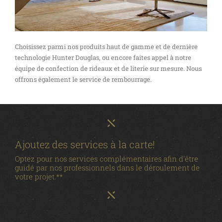
Choisissez parmi nos produits haut de gamme et de dernière
technologie Hunter Douglas, ou encore faites appel à notre
équipe de confection de rideaux et de literie sur mesure. Nous
offrons également le service de rembourrage.
Ajoutez des services à la carte!
Optez pour nos services complémentaires afin d’être
guidé par nos professionnels dans le déroulement de
votre projet.**