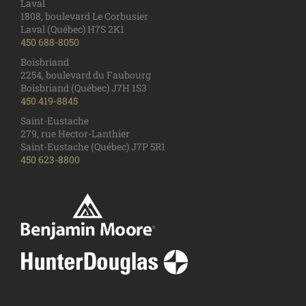
Laval
1808, boulevard Le Corbusier
Laval (Québec) H7S 2K1
450 688-8050
Boisbriand
2254, boulevard du Faubourg
Boisbriand (Québec) J7H 1S3
450 419-8845
Saint-Eustache
279, rue Hector-Lanthier
Saint-Eustache (Québec) J7P 5R1
450 623-8800