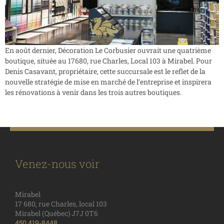
En août dernier, Décoration Le Corbusier ouvrait une quatrième
boutique, située au 17680, rue Charles, Local 103 à Mirabel. Pour
Denis Casavant, propriétaire, cette succursale est le reflet de la
nouvelle stratégie de mise en marché de l’entreprise et inspirera
les rénovations à venir dans les trois autres boutiques.
Venez-nous voir
Mirabel
17 680, rue Charles, local 103
Mirabel (Québec) J7J 0T6
450 419-8448