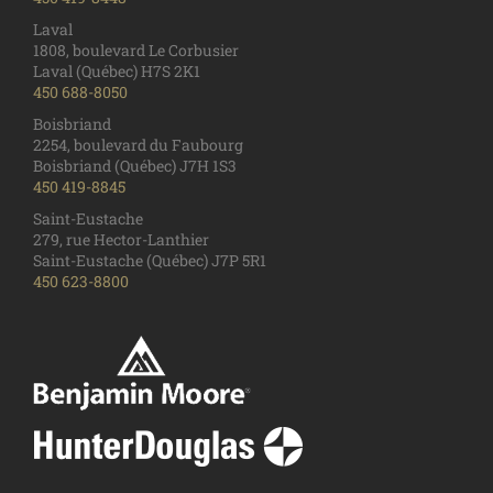
Laval
1808, boulevard Le Corbusier
Laval (Québec) H7S 2K1
450 688-8050
Boisbriand
2254, boulevard du Faubourg
Boisbriand (Québec) J7H 1S3
450 419-8845
Saint-Eustache
279, rue Hector-Lanthier
Saint-Eustache (Québec) J7P 5R1
450 623-8800