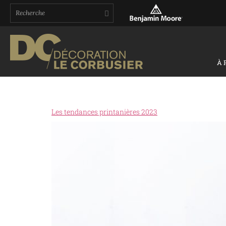
À 
Les tendances printanières 2023