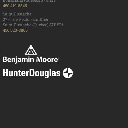
Boisbriand (Québec) J7H 1S3
450 419-8845
Saint-Eustache
279, rue Hector-Lanthier
Saint-Eustache (Québec) J7P 5R1
450 623-8800