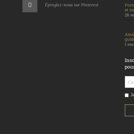
Épinglez-nous sur Pinterest
Port
et v
26 m
Amén
guid
1 ma
Insc
pou
J