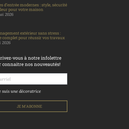
es d’entrée modernes : style, sécurité
aleur pour votre maison
ai 2026
agement extérieur sans stress :
e complet pour réussir vos travaux
i 2026
rivez-vous à notre infolettre
r connaitre nos nouveautés!
e suis une décoratrice
JE M'ABONNE