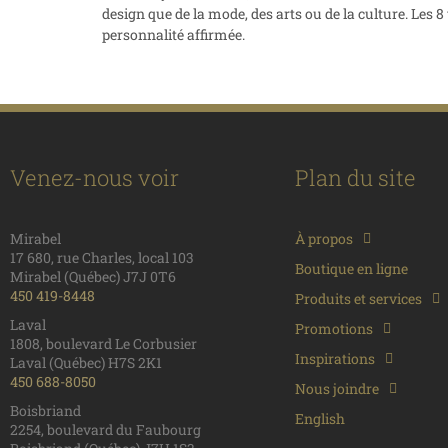
design que de la mode, des arts ou de la culture. Les 
personnalité affirmée.
Venez-nous voir
Plan du site
Mirabel
À propos
17 680, rue Charles, local 103
Boutique en ligne
Mirabel (Québec) J7J 0T6
450 419-8448
Produits et services
Laval
Promotions
1808, boulevard Le Corbusier
Inspirations
Laval (Québec) H7S 2K1
450 688-8050
Nous joindre
Boisbriand
English
2254, boulevard du Faubourg