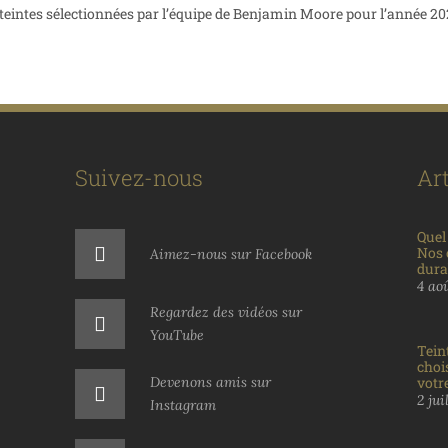
8 teintes sélectionnées par l’équipe de Benjamin Moore pour l’année 202
Suivez-nous
Art
Quel
Nos 
Aimez-nous sur Facebook
dura
4 ao
Regardez des vidéos sur
YouTube
Tein
choi
Devenons amis sur
votre
2 jui
Instagram