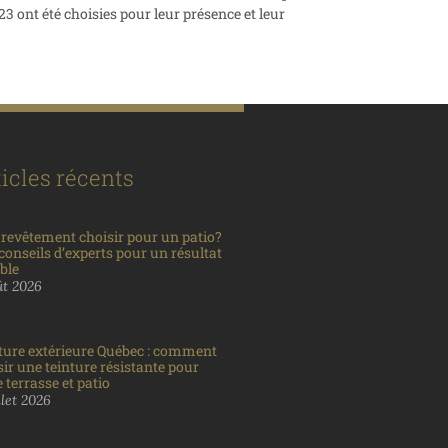
3 ont été choisies pour leur présence et leur
icles récents
 revêtement choisir pour un patio?
conseils d’experts pour un résultat
ble
ût 2026
ture extérieure Québec : comment
sir une teinture résistante pour
 terrasse et patio
llet 2026