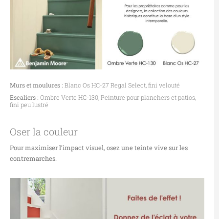
Murs et m
oulures :
Blanc Os HC-27
Regal
Select, fini velouté
Escaliers :
Ombre Verte HC-130, Peinture pour planchers et patios,
fini peu lustré
Oser la couleur
Pour maximiser l’impact visuel, osez une teinte vive sur les
contremarches.