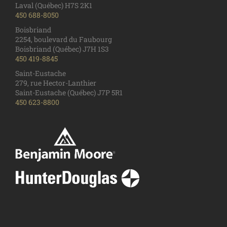
Laval (Québec) H7S 2K1
450 688-8050
Boisbriand
2254, boulevard du Faubourg
Boisbriand (Québec) J7H 1S3
450 419-8845
Saint-Eustache
279, rue Hector-Lanthier
Saint-Eustache (Québec) J7P 5R1
450 623-8800