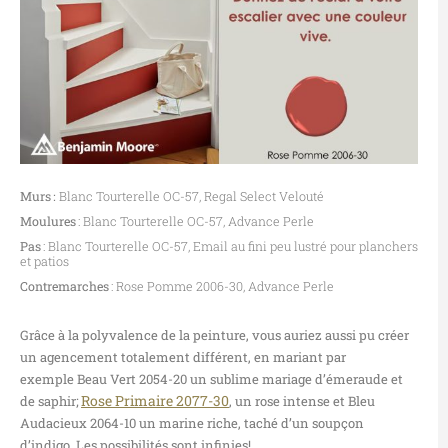
Murs :
Blanc Tourterelle OC-57, Regal Select Velouté
Moulures
: Blanc Tourterelle OC-57, Advance Perle
Pas
: Blanc Tourterelle OC-57, Email au fini peu lustré pour planchers
et patios
Contremarches
: Rose Pomme 2006-30, Advance Perle
Grâce à la polyvalence de la peinture,
vous auriez aussi pu créer
un agencement totalement différent,
en mariant par
exemple
Beau Vert 2054-20 un sublime mariage d’émeraude et
Rose Primaire 2077-30
de
saphir;
, un rose intense et Bleu
Audacieux 2064-10
un marine riche
, taché d’un soupçon
d’indigo.
Les possibilités sont infinies!