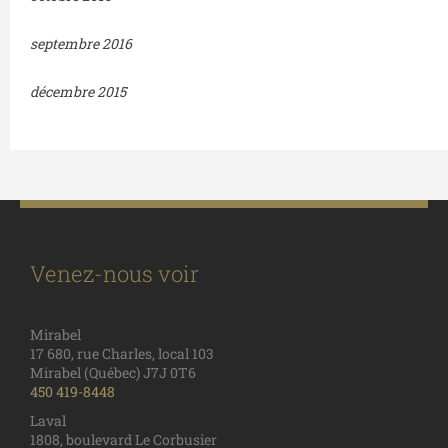
septembre 2016
décembre 2015
Venez-nous voir
Mirabel
17 680, rue Charles, local 103
Mirabel (Québec) J7J 0T6
450 419-8448
Laval
1808, boulevard Le Corbusier